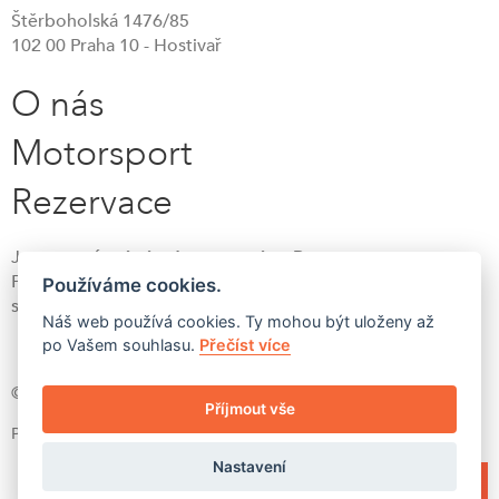
Štěrboholská 1476/85
102 00 Praha 10 - Hostivař
O nás
Motorsport
Rezervace
Jsme první
prémiový pneuservis v Praze.
Přidejte se k našim tisícům spokojených
Používáme cookies.
soukromých i firemních zákazníků!
Náš web používá cookies. Ty mohou být uloženy až
po Vašem souhlasu.
Přečíst více
© 2026 EUROTYRES s.r.o.
Příjmout vše
Powered & Created with love 🧡 in Prague -
Listify
Nastavení
Rezervovat služby