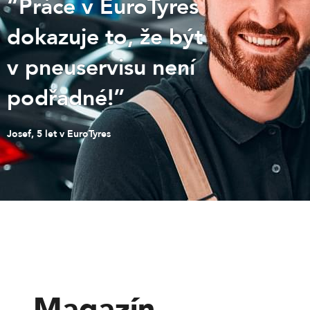
“Práce v EuroTyres
dokazuje to, že být
v pneuservisu není
podřadné!”
Josef, 5 let v EuroTyres
Magazín